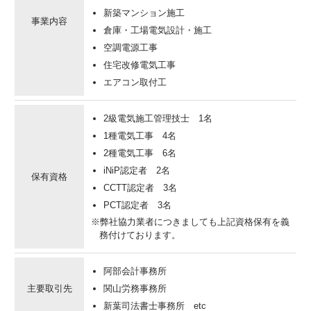
新築マンション施工
事業内容
倉庫・工場電気設計・施工
空調電源工事
住宅改修電気工事
エアコン取付工
2級電気施工管理技士 1名
1種電気工事 4名
2種電気工事 6名
iNiP認定者 2名
保有資格
CCTT認定者 3名
PCT認定者 3名
※弊社協力業者につきましても上記資格保有を義
務付けております。
阿部会計事務所
主要取引先
関山労務事務所
新葉司法書士事務所 etc